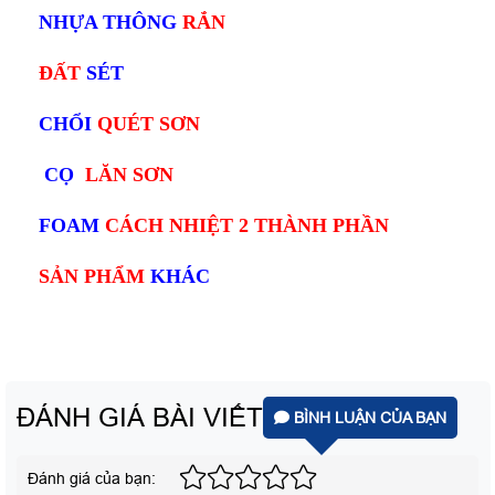
NHỰA THÔNG
RẮN
ĐẤT
SÉT
CHỔI
QUÉT SƠN
CỌ
LĂN SƠN
FOAM
CÁCH NHIỆT 2 THÀNH PHẦN
SẢN PHẨM
KHÁC
ĐÁNH GIÁ BÀI VIẾT
BÌNH LUẬN CỦA BẠN
Đánh giá của bạn: