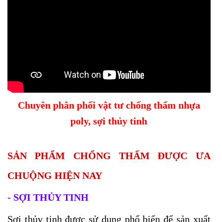
Chuyên phân phối vật tư chống thấm nhựa
poly, sợi thủy tinh
SẢN PHẨM CHỐNG THẤM ĐƯỢC ƯA
CHUỘNG HIỆN NAY
- SỢI THỦY TINH
Sợi thủy tinh được sử dụng phổ biến để sản xuất