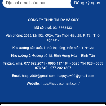
Đăng ký ngay
CÔNG TY TNHH TM-DV HÀ QUY
Mã số thuế:
0316363433
Văn phòng:
2062/12/152, KP2A, Tân Thới Hiệp 29, P. Tân Thới
Hiệp Q12.
Kho xưởng sản xuất 1
: Bùi thị Lùng, Hóc Môn TP.HCM
Kho xưởng 2
: Đường số 18, Bình Hưng Hòa - Bình Tân
Tel/zalo, sms
:
077 872 2071 - 0983 117 164 - 0325 754 626 - 0355
873 849 - 077 202 4607
Email:
haquy600@gmail.com, haquylaw99@gmail.com
Website
: https://haquycontent.com/