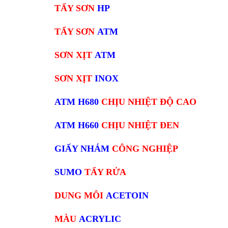
TẨY SƠN
HP
TẨY SƠN
ATM
SƠN XỊT
ATM
SƠN XỊT
INOX
ATM H680
CHỊU NHIỆT ĐỘ CAO
ATM H660
CHỊU NHIỆT ĐEN
GIẤY NHÁM
CÔNG NGHIỆP
SUMO
TẨY RỬA
DUNG MÔI
ACETOIN
MÀU
ACRYLIC