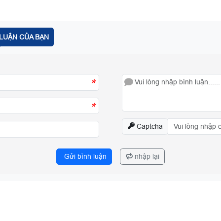
LUẬN CỦA BẠN
*
*
Captcha
Gửi bình luận
nhập lại