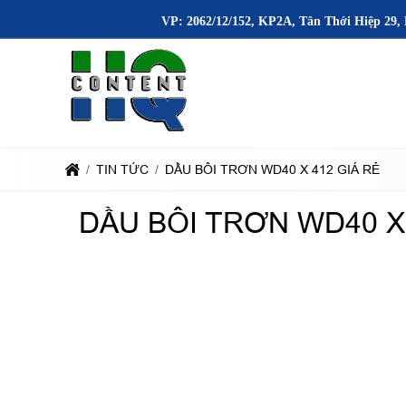
VP: 2062/12/152, KP2A, Tân Thới Hiệp 29, 
TIN TỨC
DẦU BÔI TRƠN WD40 X 412 GIÁ RẺ
DẦU BÔI TRƠN WD40 X 