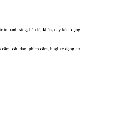
rơn bánh răng, bản lề, khóa, dây kéo, dụng
ổ cắm, cầu dao, phích cắm, bugi xe động cơ