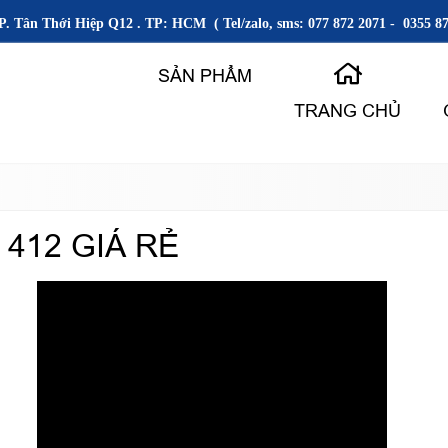
P. Tân Thới Hiệp Q12 . TP: HCM ( Tel/zalo, sms: 077 872 2071 - 0355 87
SẢN PHẨM
TRANG CHỦ
412 GIÁ RẺ