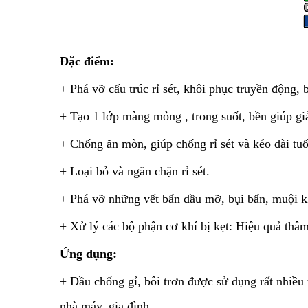
Đặc điểm:
+ Phá vỡ cấu trúc rỉ sét, khôi phục truyền động, 
+ Tạo 1 lớp màng mỏng , trong suốt, bền giúp gi
+ Chống ăn mòn, giúp chống rỉ sét và kéo dài tuổi
+ Loại bỏ và ngăn chặn rỉ sét.
+ Phá vỡ những vết bẩn dầu mỡ, bụi bẩn, muội k
+ Xử lý các bộ phận cơ khí bị kẹt: Hiệu quả thâ
Ứng dụng:
+ Dầu chống gỉ, bôi trơn được sử dụng rất nhiều
nhà máy, gia đình…