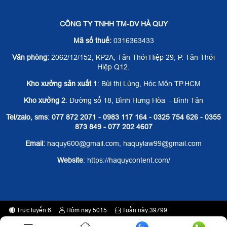
CÔNG TY TNHH TM-DV HÀ QUY
Mã số thuế:
0316363433
Văn phòng:
2062/12/152, KP2A, Tân Thới Hiệp 29, P. Tân Thới
Hiệp Q12.
Kho xưởng sản xuất 1
: Bùi thị Lùng, Hóc Môn TP.HCM
Kho xưởng 2
: Đường số 18, Bình Hưng Hòa - Bình Tân
Tel/zalo, sms
:
077 872 2071 - 0983 117 164 - 0325 754 626 - 0355
873 849 - 077 202 4607
Email:
haquy600@gmail.com, haquylaw99@gmail.com
Website
: https://haquycontent.com/
Trực tuyến:
6
Hôm nay:
5015
Tuần này:
39799
Tất cả:
2375378