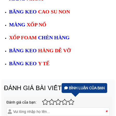
BĂNG KEO
CAO SU NON
MÀNG
XỐP NỔ
XỐP FOAM
CHÈN HÀNG
BĂNG KEO
HÀNG DỄ VỠ
BĂNG KEO
Y TẾ
ĐÁNH GIÁ BÀI VIẾT
BÌNH LUẬN CỦA BẠN
Đánh giá của bạn:
*