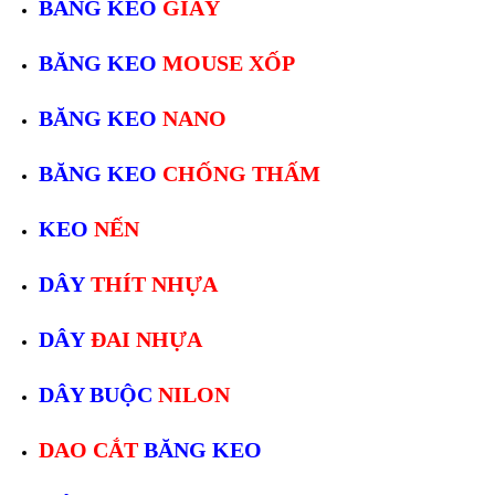
BĂNG KEO
GIẤY
BĂNG KEO
MOUSE XỐP
BĂNG KEO
NANO
BĂNG KEO
CHỐNG THẤM
KEO
NẾN
DÂY
THÍT NHỰA
DÂY
ĐAI NHỰA
DÂY BUỘC
NILON
DAO CẮT
BĂNG KEO