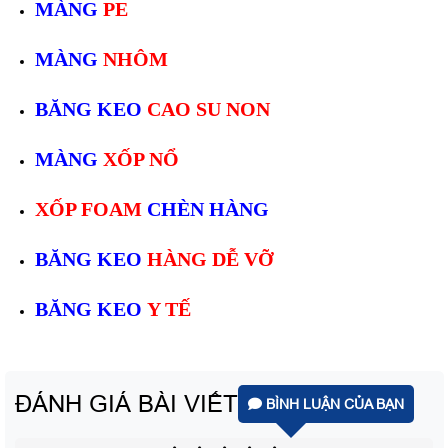
MÀNG
PE
MÀNG
NHÔM
BĂNG KEO
CAO SU NON
MÀNG
XỐP NỔ
XỐP FOAM
CHÈN HÀNG
BĂNG KEO
HÀNG DỄ VỠ
BĂNG KEO
Y TẾ
ĐÁNH GIÁ BÀI VIẾT
BÌNH LUẬN CỦA BẠN