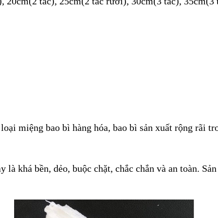
, 20cm(2 tấc), 25cm(2 tấc rưỡi), 30cm(3 tấc), 35cm(3 t
loại miệng bao bì hàng hóa, bao bì sản xuất rộng rãi t
ày là khá bền, dẻo, buộc chặt, chắc chắn và an toàn. S