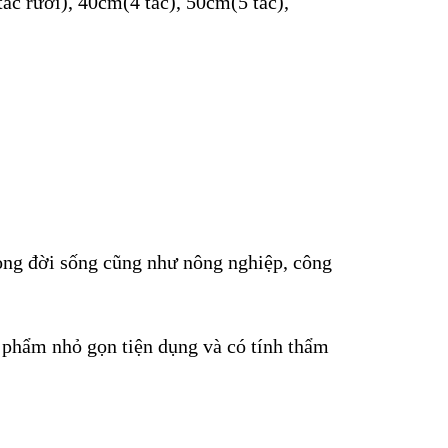
ấc rưỡi), 40cm(4 tấc), 50cm(5 tấc),
rong đời sống cũng như nông nghiệp, công
ản phẩm nhỏ gọn tiện dụng và có tính thẩm