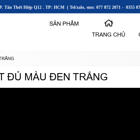
P. Tân Thới Hiệp Q12 . TP: HCM ( Tel/zalo, sms: 077 872 2071 - 0355 87
SẢN PHẨM
TRANG CHỦ
 TRẮNG
ỐT ĐỦ MÀU ĐEN TRẮNG