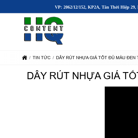
VP: 2062/12/152, KP2A, Tân Thới Hiệp 29, 
TIN TỨC
DÂY RÚT NHỰA GIÁ TỐT ĐỦ MÀU ĐEN
DÂY RÚT NHỰA GIÁ T