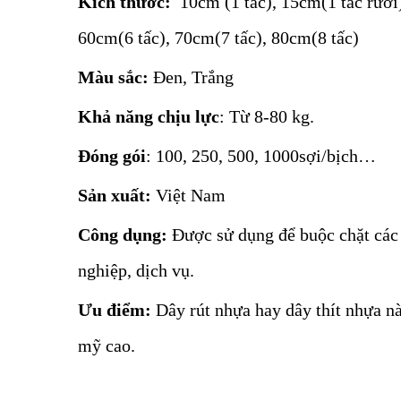
Kích thước:
10cm (1 tấc), 15cm(1 tấc rưỡi)
60cm(6 tấc), 70cm(7 tấc), 80cm(8 tấc)
Màu sắc:
Đen, Trắng
Khả năng chịu lực
: Từ 8-80 kg.
Đóng gói
: 100, 250, 500, 1000sợi/bịch…
Sản xuất:
Việt Nam
Công dụng:
Được sử dụng để buộc chặt các 
nghiệp, dịch vụ.
Ưu điểm:
Dây rút nhựa hay dây thít nhựa n
mỹ cao.