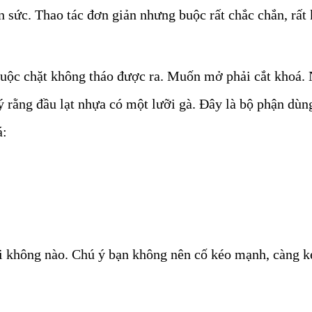
sức. Thao tác đơn giản nhưng buộc rất chắc chắn, rất k
buộc chặt không tháo được ra. Muốn mở phải cắt khoá.
ý rằng đầu lạt nhựa có một lưỡi gà. Đây là bộ phận dùng
á:
ải không nào. Chú ý bạn không nên cố kéo mạnh, càng k