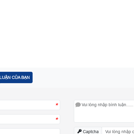
LUẬN CỦA BẠN
*
*
Captcha