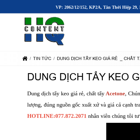
VP: 2062/12/152, KP2A, Tân Thới Hiệp 29, 
TIN TỨC
DUNG DỊCH TẨY KEO GIÁ RẺ _ CHẤT 
DUNG DỊCH TẨY KEO G
Dung dịch tẩy keo giá rẻ, chất tẩy
Acetone
, Chún
lượng, đúng nguồn gốc xuất xứ và giá cả cạnh tr
HOTLINE:077.872.2071
nhân viên chúng tôi tư