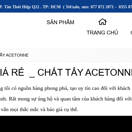
P. Tân Thới Hiệp Q12 . TP: HCM ( Tel/zalo, sms: 077 872 2071 - 0355 87
SẢN PHẨM
TRANG CHỦ
TẨY ACETONNE
IÁ RẺ _ CHẤT TẨY ACETONN
g tôi có nguồn hàng phong phú, tạo uy tín cao đối với khách
anh. Rất mong sự úng hộ và quan tâm của khách hàng đối với c
 vấn mọi thắc mắc và báo giá cụ thể.