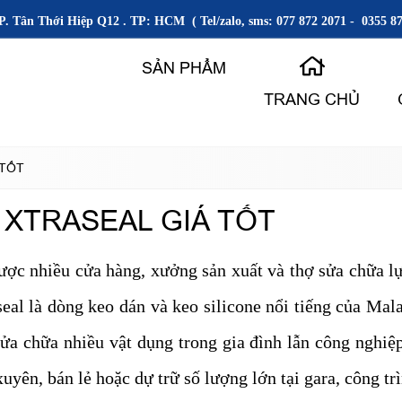
P. Tân Thới Hiệp Q12 . TP: HCM ( Tel/zalo, sms: 077 872 2071 - 0355 87
SẢN PHẨM
TRANG CHỦ
 TỐT
 XTRASEAL GIÁ TỐT
được nhiều cửa hàng, xưởng sản xuất và thợ sửa chữa 
aseal là dòng keo dán và keo silicone nổi tiếng của Mal
 sửa chữa nhiều vật dụng trong gia đình lẫn công nghiệ
ên, bán lẻ hoặc dự trữ số lượng lớn tại gara, công trìn