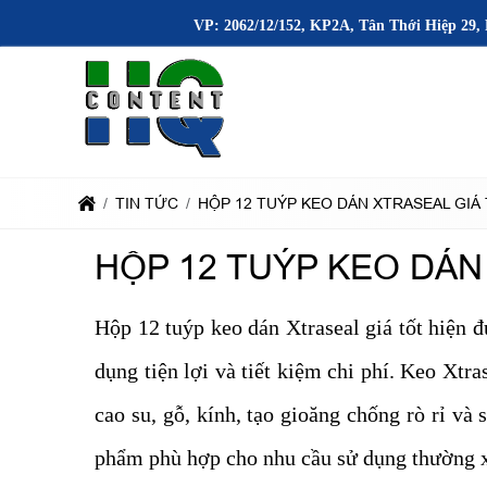
VP: 2062/12/152, KP2A, Tân Thới Hiệp 29, 
TIN TỨC
HỘP 12 TUÝP KEO DÁN XTRASEAL GIÁ
HỘP 12 TUÝP KEO DÁN
Hộp 12 tuýp keo dán Xtraseal giá tốt hiện 
dụng tiện lợi và tiết kiệm chi phí. Keo Xtr
cao su, gỗ, kính, tạo gioăng chống rò rỉ và
phẩm phù hợp cho nhu cầu sử dụng thường xuy