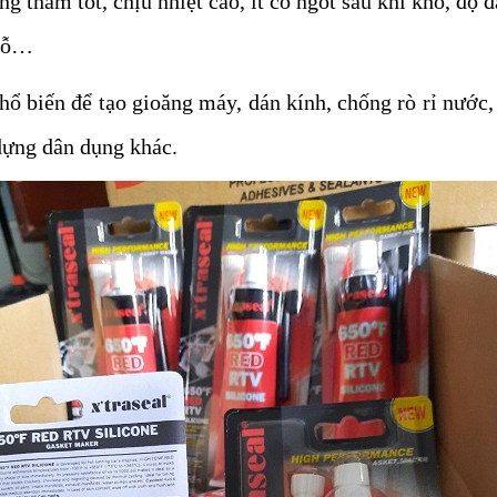
thấm tốt, chịu nhiệt cao, ít co ngót sau khi khô, độ đ
 gỗ…
 biến để tạo gioăng máy, dán kính, chống rò rỉ nước, s
dựng dân dụng khác.