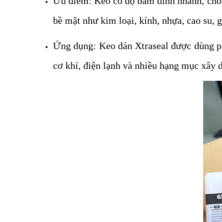
Ưu điểm: Keo có độ bám dính nhanh, chống 
bề mặt như kim loại, kính, nhựa, cao su,
Ứng dụng: Keo dán Xtraseal được dùng phổ
cơ khí, điện lạnh và nhiều hạng mục xây 