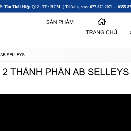
P. Tân Thới Hiệp Q12 . TP: HCM ( Tel/zalo, sms: 077 872 2071 - 0355 87
SẢN PHẨM
TRANG CHỦ
 AB SELLEYS
 2 THÀNH PHẦN AB SELLEYS