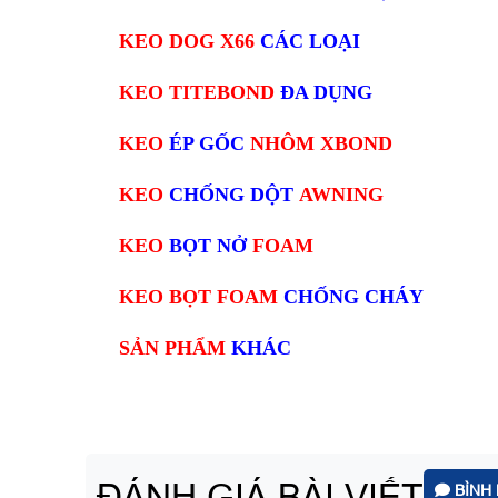
KEO DOG X66
CÁC LOẠI
KEO TITEBOND
ĐA DỤNG
KEO
ÉP GỐC
NHÔM XBOND
KEO
CHỐNG DỘT
AWNING
KEO
BỌT NỞ
FOAM
KEO BỌT FOAM
CHỐNG CHÁY
SẢN PHẨM
KHÁC
ĐÁNH GIÁ BÀI VIẾT
BÌNH 