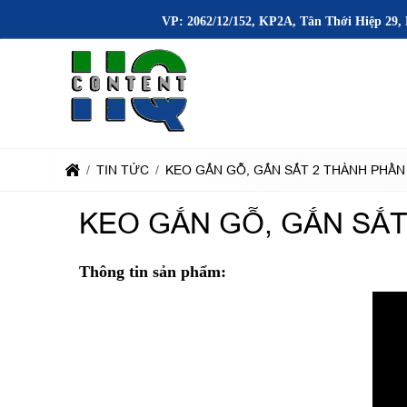
VP: 2062/12/152, KP2A, Tân Thới Hiệp 29, 
TIN TỨC
KEO GẮN GỖ, GẮN SẮT 2 THÀNH PHẦN
KEO GẮN GỖ, GẮN SẮT
Thông tin sản phẩm: