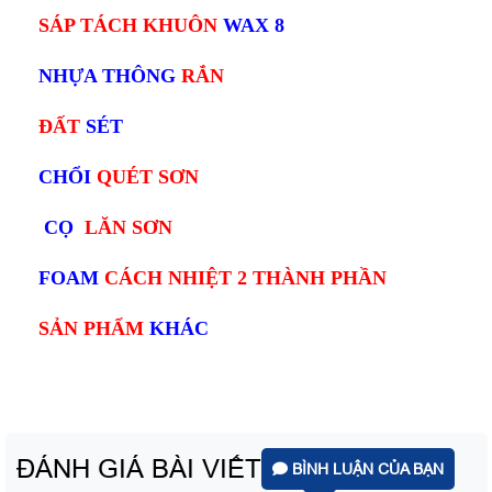
SÁP TÁCH KHUÔN
WAX 8
NHỰA THÔNG
RẮN
ĐẤT
SÉT
CHỔI
QUÉT SƠN
CỌ
LĂN SƠN
FOAM
CÁCH NHIỆT 2 THÀNH PHẦN
SẢN PHẨM
KHÁC
ĐÁNH GIÁ BÀI VIẾT
BÌNH LUẬN CỦA BẠN