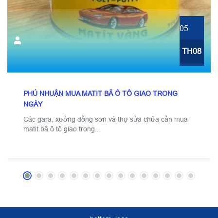
05
TH08
PHÚ NHUẬN MUA MATIT BÃ Ô TÔ GIAO TRONG
NGÀY
Các gara, xưởng đồng sơn và thợ sửa chữa cần mua
matit bã ô tô giao trong...