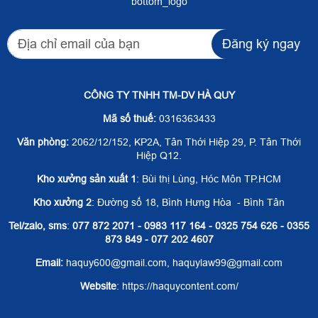
bottom_logo
Đăng ký ngay
CÔNG TY TNHH TM-DV HÀ QUY
Mã số thuế:
0316363433
Văn phòng:
2062/12/152, KP2A, Tân Thới Hiệp 29, P. Tân Thới
Hiệp Q12.
Kho xưởng sản xuất 1
: Bùi thị Lùng, Hóc Môn TP.HCM
Kho xưởng 2
: Đường số 18, Bình Hưng Hòa - Bình Tân
Tel/zalo, sms
:
077 872 2071 - 0983 117 164 - 0325 754 626 - 0355
873 849 - 077 202 4607
Email:
haquy600@gmail.com, haquylaw99@gmail.com
Website
: https://haquycontent.com/