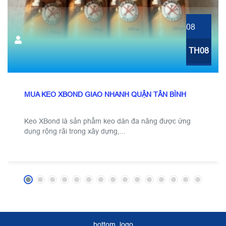
08
TH08
MUA KEO XBOND GIAO NHANH QUẬN TÂN BÌNH
Keo XBond là sản phẩm keo dán đa năng được ứng
dụng rộng rãi trong xây dựng,...
bottom_logo