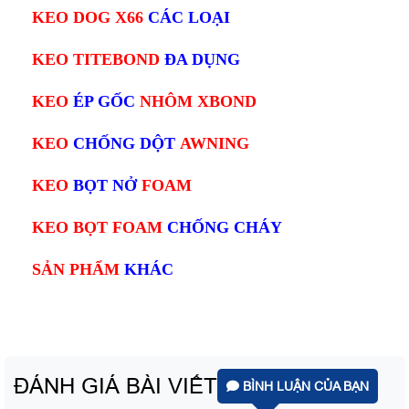
KEO DOG X66
CÁC LOẠI
KEO TITEBOND
ĐA DỤNG
KEO
ÉP GỐC
NHÔM XBOND
KEO
CHỐNG DỘT
AWNING
KEO
BỌT NỞ
FOAM
KEO BỌT FOAM
CHỐNG CHÁY
SẢN PHẨM
KHÁC
ĐÁNH GIÁ BÀI VIẾT
BÌNH LUẬN CỦA BẠN