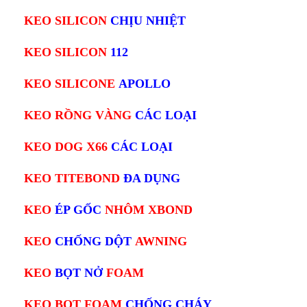
KEO SILICON
CHỊU NHIỆT
KEO SILICON
112
KEO SILICONE
APOLLO
KEO RỒNG VÀNG
CÁC LOẠI
KEO DOG X66
CÁC LOẠI
KEO TITEBOND
ĐA DỤNG
KEO
ÉP GỐC
NHÔM XBOND
KEO
CHỐNG DỘT
AWNING
KEO
BỌT NỞ
FOAM
KEO BỌT FOAM
CHỐNG CHÁY