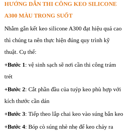
HƯỚNG DẪN THI CÔNG KEO SILICONE
A300 MÀU TRONG SUỐT
Nhằm gắn kết keo silicone A300 đạt hiệu quả cao
thì chúng ta nên thực hiện đúng quy trình kỹ
thuật. Cụ thể:
+Bước 1
: vệ sinh sạch sẽ nơi cần thi công trám
trét
+Bước 2
: Cắt phần đầu của tuýp keo phù hợp với
kích thước cần dán
+Bước 3
: Tiếp theo lắp chai keo vào súng bắn keo
+Bước 4
: Bóp cò súng nhè nhẹ để keo chảy ra