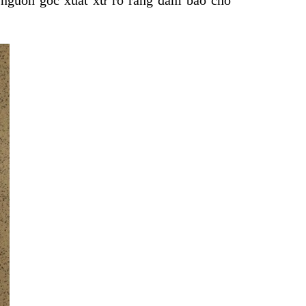
 nguồn gốc xuất xứ rõ ràng đảm bảo cho