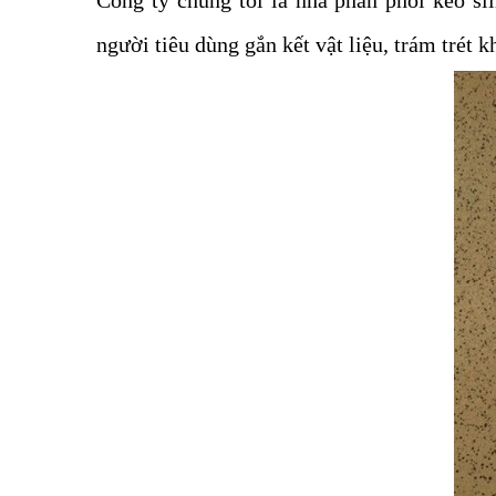
Công ty chúng tôi là nhà phân phối keo s
người tiêu dùng gắn kết vật liệu, trám trét 