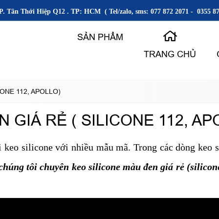
P. Tân Thới Hiệp Q12 . TP: HCM ( Tel/zalo, sms: 077 872 2071 - 0355 87
SẢN PHẨM
TRANG CHỦ
CONE 112, APOLLO)
 GIÁ RẺ ( SILICONE 112, AP
ại keo silicone với nhiều mẫu mã. Trong các dòng keo 
chúng tôi chuyên keo silicone màu đen giá rẻ (silicon