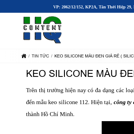
VP: 2062/12/152, KP2A, Tân Thới Hiệp 29, 
TIN TỨC
KEO SILICONE MÀU ĐEN GIÁ RẺ ( SILI
KEO SILICONE MÀU ĐEN
Trên thị trường hiện nay có đa dạng các lo
đến mẫu keo silicone 112. Hiện tại,
công ty 
thành Hồ Chí Minh.