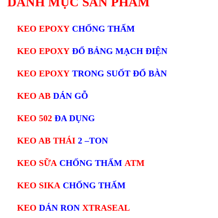
DANH MỤC SẢN PHẨM
KEO EPOXY
CHỐNG THẤM
KEO EPOXY
ĐỔ BẢNG MẠCH ĐIỆN
KEO EPOXY
TRONG SUỐT ĐỔ BÀN
KEO AB
DÁN GỖ
KEO 502
ĐA DỤNG
KEO AB THÁI
2 –TON
KEO SỮA
CHỐNG THẤM
ATM
KEO SIKA
CHỐNG THẤM
KEO
DÁN RON
XTRASEAL