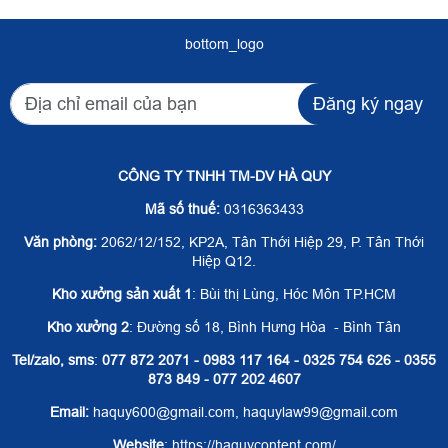
bottom_logo
Đăng ký ngay
CÔNG TY TNHH TM-DV HÀ QUY
Mã số thuế:
0316363433
Văn phòng:
2062/12/152, KP2A, Tân Thới Hiệp 29, P. Tân Thới
Hiệp Q12.
Kho xưởng sản xuất 1
: Bùi thị Lùng, Hóc Môn TP.HCM
Kho xưởng 2
: Đường số 18, Bình Hưng Hòa - Bình Tân
Tel/zalo, sms
:
077 872 2071 - 0983 117 164 - 0325 754 626 - 0355
873 849 - 077 202 4607
Email:
haquy600@gmail.com, haquylaw99@gmail.com
Website
: https://haquycontent.com/