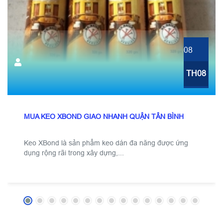
08
TH08
MUA KEO XBOND GIAO NHANH QUẬN TÂN BÌNH
Keo XBond là sản phẩm keo dán đa năng được ứng
dụng rộng rãi trong xây dựng,...