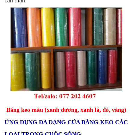
cẩn thận.
Băng keo màu (xanh dương, xanh lá, đỏ, vàng)
ỨNG DỤNG ĐA DẠNG CỦA BĂNG KEO CÁC
LOẠI TRONG CUỘC SỐNG