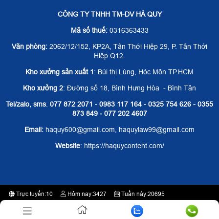
CÔNG TY TNHH TM-DV HÀ QUY
Mã số thuế:
0316363433
Văn phòng:
2062/12/152, KP2A, Tân Thới Hiệp 29, P. Tân Thới
Hiệp Q12.
Kho xưởng sản xuất 1
: Bùi thị Lùng, Hóc Môn TP.HCM
Kho xưởng 2
: Đường số 18, Bình Hưng Hòa - Bình Tân
Tel/zalo, sms
:
077 872 2071 - 0983 117 164 - 0325 754 626 - 0355
873 849 - 077 202 4607
Email:
haquy600@gmail.com, haquylaw99@gmail.com
Website
: https://haquycontent.com/
Trực tuyến:
10
Hôm nay:
3427
Tuần này:
20695
Tất cả:
2356274
Thiết kế website Webso.vn