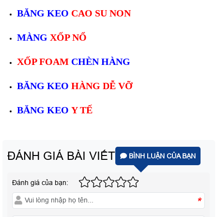
BĂNG KEO
CAO SU NON
MÀNG
XỐP NỔ
XỐP FOAM
CHÈN HÀNG
BĂNG KEO
HÀNG DỄ VỠ
BĂNG KEO
Y TẾ
ĐÁNH GIÁ BÀI VIẾT
BÌNH LUẬN CỦA BẠN
Đánh giá của bạn:
*