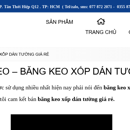
P. Tân Thới Hiệp Q12 . TP: HCM ( Tel/zalo, sms: 077 872 2071 - 0355 87
SẢN PHẨM
TRANG CHỦ
 XỐP DÁN TƯỜNG GIÁ RẺ
EO – BĂNG KEO XỐP DÁN TƯ
c sử dụng nhiều nhất hiện nay phải nói đến
băng keo 
tôi cam kết bán
băng keo xốp dán tường giá rẻ.