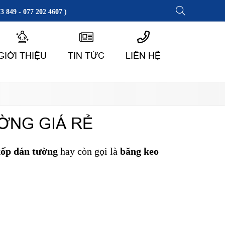
3 849 - 077 202 4607 )
GIỚI THIỆU
TIN TỨC
LIÊN HỆ
ỜNG GIÁ RẺ
xốp dán tường
hay còn gọi là
băng keo