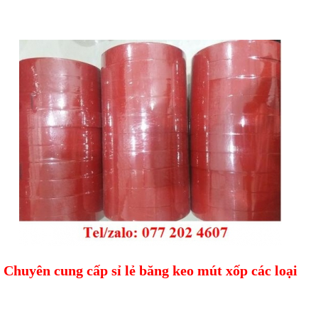
Chuyên cung cấp sỉ lẻ băng keo mút xốp các loại