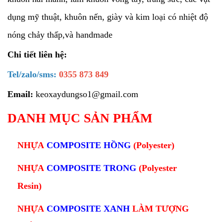
dụng mỹ thuật, khuôn nến, giày và kim loại có nhiệt độ
nóng chảy thấp,và handmade
Chi tiết liên hệ:
Tel/zalo/sms:
0355 873 849
Email:
keoxaydungso1@gmail.com
DANH MỤC SẢN PHẨM
NHỰA
COMPOSITE HỒNG
(Polyester)
NHỰA
COMPOSITE TRONG
(Polyester
Resin)
NHỰA
COMPOSITE XANH
L
ÀM TƯỢNG