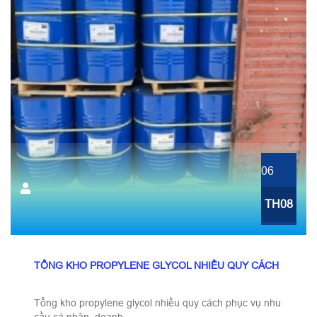
06
TH08
TỔNG KHO PROPYLENE GLYCOL NHIỀU QUY CÁCH
Tổng kho propylene glycol nhiều quy cách phục vụ nhu
cầu cá nhân, doanh...