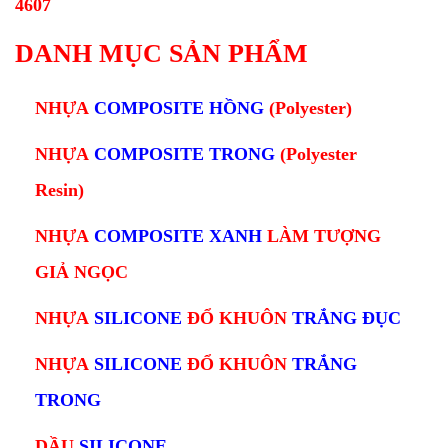
4607
DANH MỤC SẢN PHẨM
NHỰA
COMPOSITE HỒNG
(Polyester)
NHỰA
COMPOSITE TRONG
(Polyester
Resin)
NHỰA
COMPOSITE XANH
L
ÀM TƯỢNG
GIẢ NGỌC
NHỰA
SILICONE
ĐỔ KHUÔN
TRẮNG ĐỤC
NHỰA
SILICONE
ĐỔ KHUÔN
TRẮNG
TRONG
DẦU
SILICONE