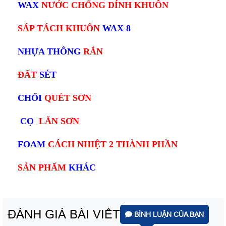
WAX
NƯỚC CHỐNG DÍNH KHUÔN
SÁP TÁCH KHUÔN
WAX 8
NHỰA THÔNG
RẮN
ĐẤT
SÉT
CHỔI
QUÉT SƠN
CỌ
LĂN SƠN
FOAM
CÁCH NHIỆT 2 THÀNH PHẦN
SẢN PHẨM
KHÁC
ĐÁNH GIÁ BÀI VIẾT
BÌNH LUẬN CỦA BẠN