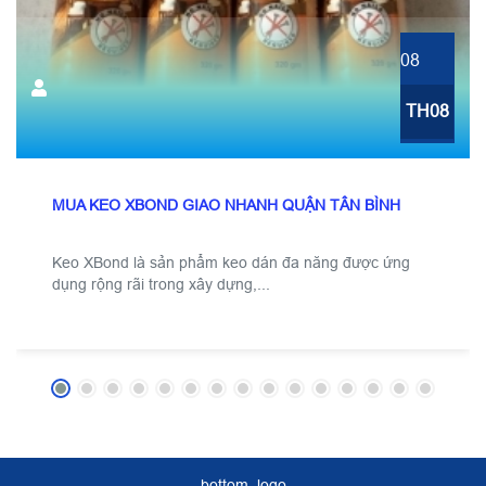
08
TH08
MUA KEO XBOND GIAO NHANH QUẬN TÂN BÌNH
Keo XBond là sản phẩm keo dán đa năng được ứng
dụng rộng rãi trong xây dựng,...
bottom_logo