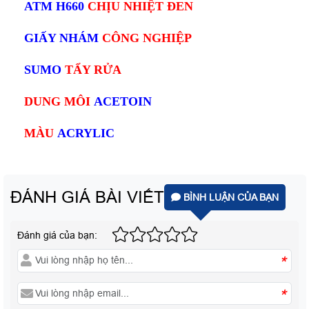
ATM H660
CHỊU NHIỆT ĐEN
GIẤY NHÁM
CÔNG NGHIỆP
SUMO
TẨY RỬA
DUNG MÔI
ACETOIN
MÀU
ACRYLIC
ĐÁNH GIÁ BÀI VIẾT
BÌNH LUẬN CỦA BẠN
Đánh giá của bạn:
*
*