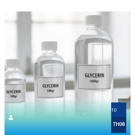
10
TH08