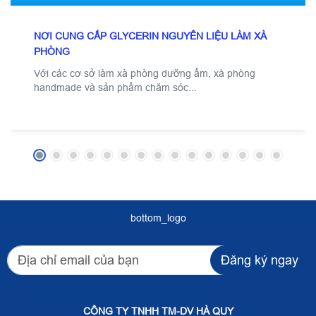
NƠI CUNG CẤP GLYCERIN NGUYÊN LIỆU LÀM XÀ
PHÒNG
Với các cơ sở làm xà phòng dưỡng ẩm, xà phòng
handmade và sản phẩm chăm sóc...
bottom_logo
Đăng ký ngay
CÔNG TY TNHH TM-DV HÀ QUY