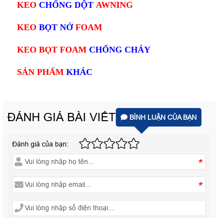
KEO
CHỐNG DỘT
AWNING
KEO
BỌT NỞ
FOAM
KEO BỌT FOAM
CHỐNG CHÁY
SẢN PHẨM
KHÁC
ĐÁNH GIÁ BÀI VIẾT
BÌNH LUẬN CỦA BẠN
Đánh giá của bạn:
*
*