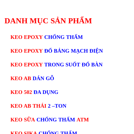
DANH MỤC SẢN PHẨM
KEO EPOXY
CHỐNG THẤM
KEO EPOXY
ĐỔ BẢNG MẠCH ĐIỆN
KEO EPOXY
TRONG SUỐT ĐỔ BÀN
KEO AB
DÁN GỖ
KEO 502
ĐA DỤNG
KEO AB THÁI
2 –TON
KEO SỮA
CHỐNG THẤM
ATM
KEO SIKA
CHỐNG THẤM