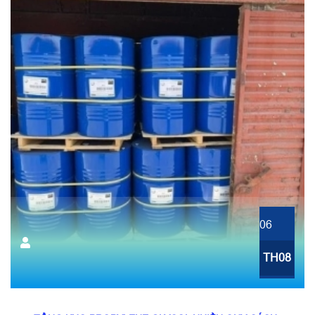
06
TH08