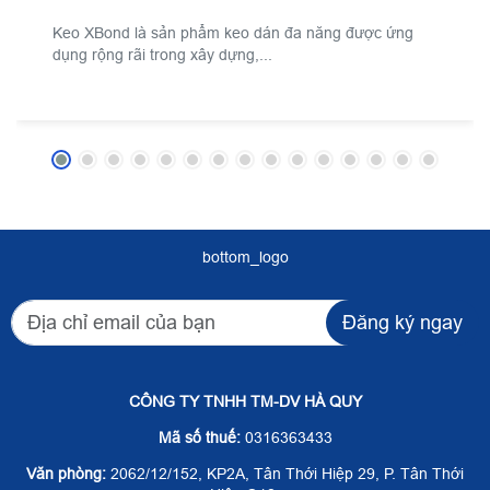
Keo XBond là sản phẩm keo dán đa năng được ứng
dụng rộng rãi trong xây dựng,...
bottom_logo
Đăng ký ngay
CÔNG TY TNHH TM-DV HÀ QUY
Mã số thuế:
0316363433
Văn phòng:
2062/12/152, KP2A, Tân Thới Hiệp 29, P. Tân Thới