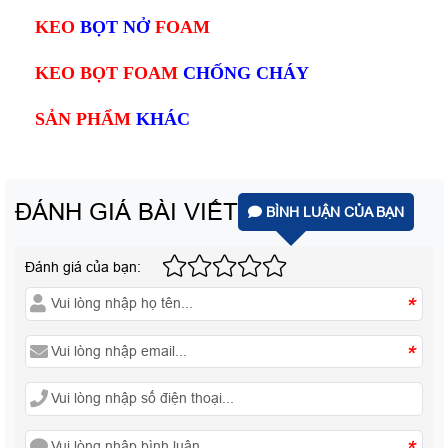
KEO
BỌT NỞ
FOAM
KEO BỌT FOAM
CHỐNG CHÁY
SẢN PHẨM
KHÁC
ĐÁNH GIÁ BÀI VIẾT
BÌNH LUẬN CỦA BẠN
Đánh giá của bạn:
*
*