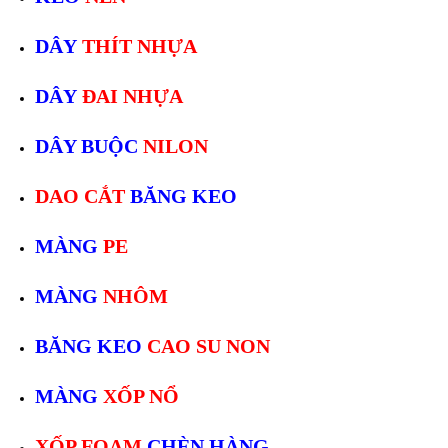
DÂY
THÍT NHỰA
DÂY
ĐAI NHỰA
DÂY BUỘC
NILON
DAO CẮT
BĂNG KEO
MÀNG
PE
MÀNG
NHÔM
BĂNG KEO
CAO SU NON
MÀNG
XỐP NỔ
XỐP FOAM
CHÈN HÀNG