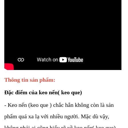
Thông tin sản phẩm:
Đặc điểm của keo nến( keo que)
- Keo nến (keo que ) chắc hẳn không còn là sản
phẩm quá xa lạ với nhiều người. Mặc dù vậy,
không phải ai cũng hiểu rõ về keo nến( keo que)