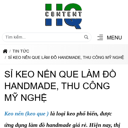
MENU
TIN TỨC
SỈ KEO NẾN QUE LÀM ĐỒ HANDMADE, THU CÔNG MỸ NGHỆ
SỈ KEO NẾN QUE LÀM ĐỒ
HANDMADE, THU CÔNG
MỸ NGHỆ
Keo nến (keo que )
là loại keo phổ biến, được
ứng dụng làm đồ handmade giá rẻ. Hiện nay, thị