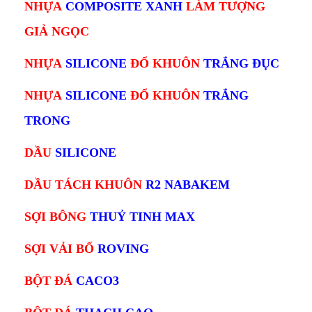
NHỰA
COMPOSITE XANH
L
ÀM TƯỢNG
GIẢ NGỌC
NHỰA
SILICONE
ĐỔ KHUÔN
TRẮNG ĐỤC
NHỰA
SILICONE
ĐỔ KHUÔN
TRẮNG
TRONG
DẦU
SILICONE
DẦU TÁCH KHUÔN
R2 NABAKEM
SỢI BÔNG
THUỶ TINH MAX
SỢI VẢI BỐ
ROVING
BỘT ĐÁ
CACO3