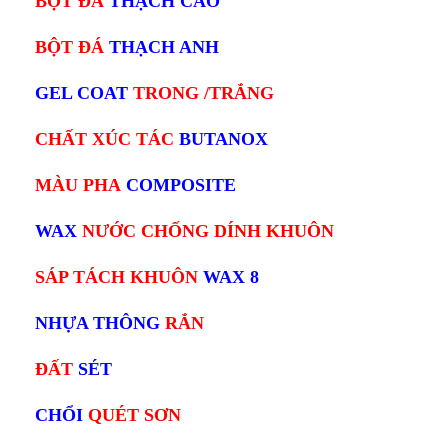
BỘT ĐÁ
THẠCH CAO
BỘT ĐÁ
THẠCH ANH
GEL COAT
TRONG /TRẮNG
CHẤT XÚC TÁC
BUTANOX
MÀU PHA
COMPOSITE
WAX
NƯỚC CHỐNG DÍNH KHUÔN
SÁP TÁCH KHUÔN
WAX 8
NHỰA THÔNG
RẮN
ĐẤT
SÉT
CHỔI
QUÉT SƠN