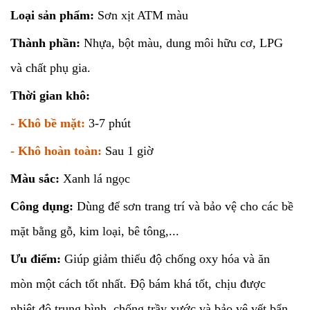
Loại sản phẩm:
Sơn xịt ATM màu
Thành phần:
Nhựa, bột màu, dung môi hữu cơ, LPG
và chất phụ gia.
Thời gian khô:
- Khô bề mặt:
3-7 phút
- Khô hoàn toàn:
Sau 1 giờ
Màu sắc:
Xanh lá ngọc
Công dụng:
Dùng để sơn trang trí và bảo vệ cho các bề
mặt bằng gỗ, kim loại, bê tông,...
Ưu điểm:
Giúp giảm thiểu độ chống oxy hóa và ăn
mòn một cách tốt nhất. Độ bám khá tốt, chịu được
nhiệt độ trung bình, chống trầy xước và bảo vệ vết bẩn,