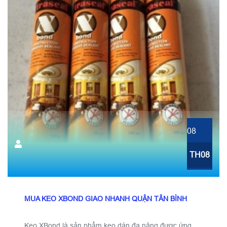
08
TH08
MUA KEO XBOND GIAO NHANH QUẬN TÂN BÌNH
Keo XBond là sản phẩm keo dán đa năng được ứng