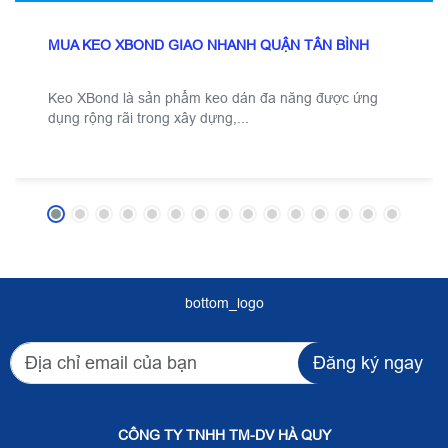
MUA KEO XBOND GIAO NHANH QUẬN TÂN BÌNH
Keo XBond là sản phẩm keo dán đa năng được ứng
dụng rộng rãi trong xây dựng,...
bottom_logo
Đăng ký ngay
CÔNG TY TNHH TM-DV HÀ QUY