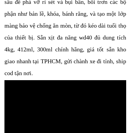
sâu để phá vỡ rỉ sét và bụi bẩn, bôi trơn các bộ
phận như bản lề, khóa, bánh răng, và tạo một lớp
màng bảo vệ chống ăn mòn, từ đó kéo dài tuổi thọ
của thiết bị. Sẵn xịt đa năng wd40 đủ
dung tích
4kg, 412ml, 300ml
chính hãng, giá tốt sẵn kho
giao nhanh tại TPHCM, gửi chành xe đi tỉnh, ship
cod tận nơi.