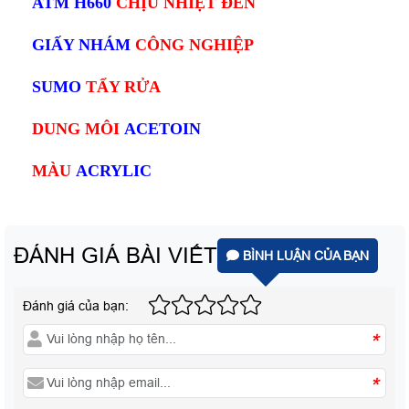
ATM H660
CHỊU NHIỆT ĐEN
GIẤY NHÁM
CÔNG NGHIỆP
SUMO
TẨY RỬA
DUNG MÔI
ACETOIN
MÀU
ACRYLIC
ĐÁNH GIÁ BÀI VIẾT
BÌNH LUẬN CỦA BẠN
Đánh giá của bạn:
*
*